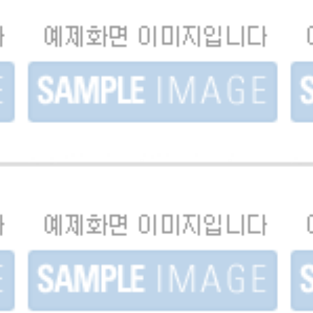
Motion Graphic
[2
[2022] 제로패키지 / 모션그래픽 영상 제작
LifeUs
스)
[2022] 라이프어스 인-스틱 X 왓츠인마이백(신수지)
[2
/..