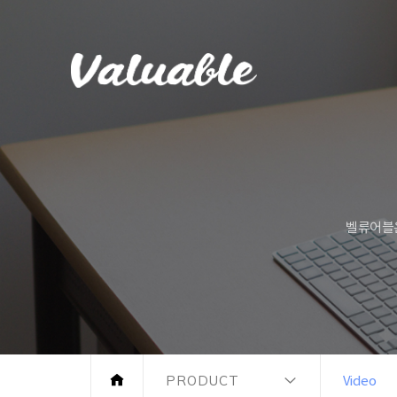
벨류어블은
PRODUCT
Video