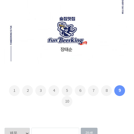
etc
[2020] 펀비어킹 / 교육 영상 제작 (장태순)
1
2
3
4
5
6
7
8
9
10