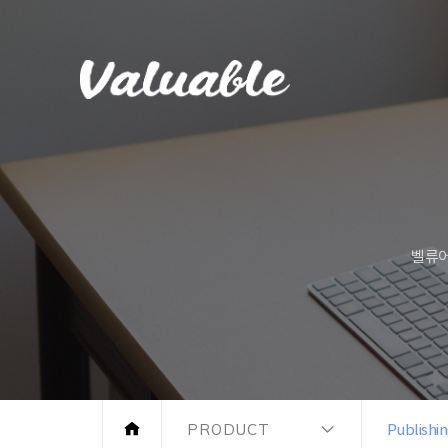
벨류어
PRODUCT
Publishi