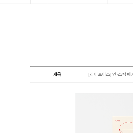
제목
[라이프어스] 인-스틱 패