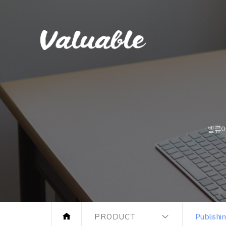
벨류어
PRODUCT
Publishi