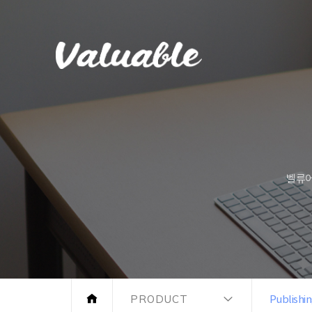
벨류어
PRODUCT
Publishi