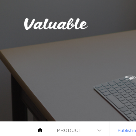
벨류어
PRODUCT
Publishi