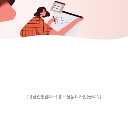
[경남웹툰캠퍼스] 홍보 물품 디자인(물티슈)