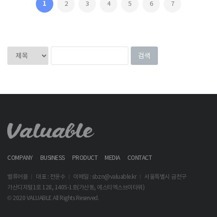
1
2
3
4
5
6
7
COMPANY
BUSINESS
PRODUCT
MEDIA
CONTACT
벨류어블
대표 : 전윤수
이메일 : sbzn@valuable.kr
서울특별시 금천구
가산디지털1로 128, 1405-1호(가산동, 에스티엑스브이타워)
© 2020 VALUABLE All Rights Reserved.