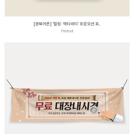
[경북어촌] '힐링·액티비티' 프로모션 포..
Printout