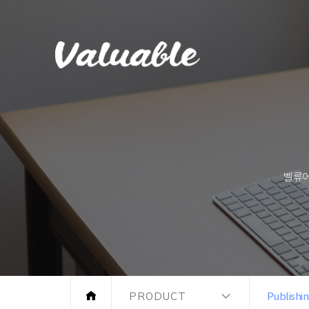
벨류어
PRODUCT
Publishi